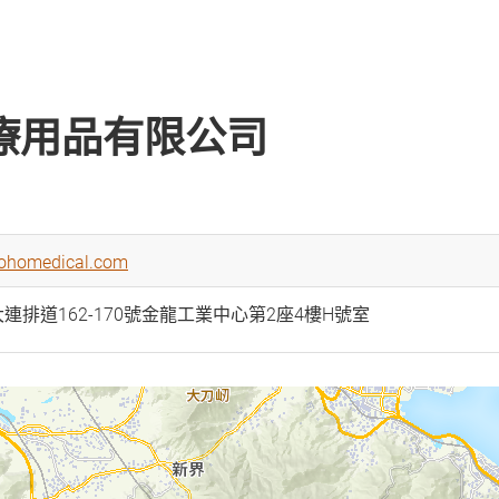
療用品有限公司
hohomedical.com
連排道162-170號金龍工業中心第2座4樓H號室